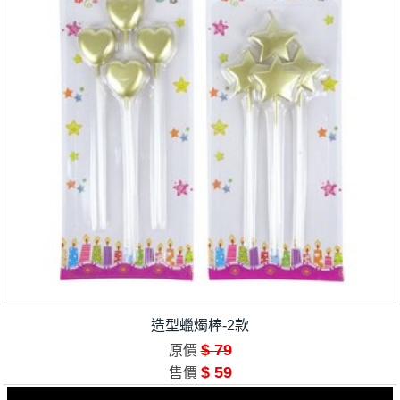
造型蠟燭棒-2款
$ 79
原價
$ 59
售價