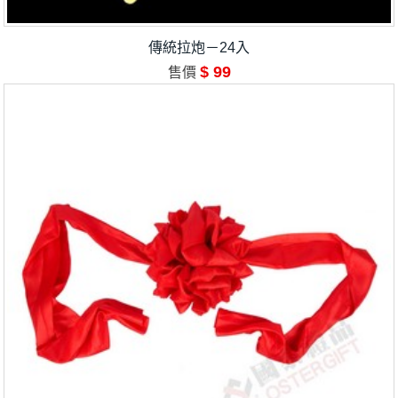
傳統拉炮－24入
$ 99
售價