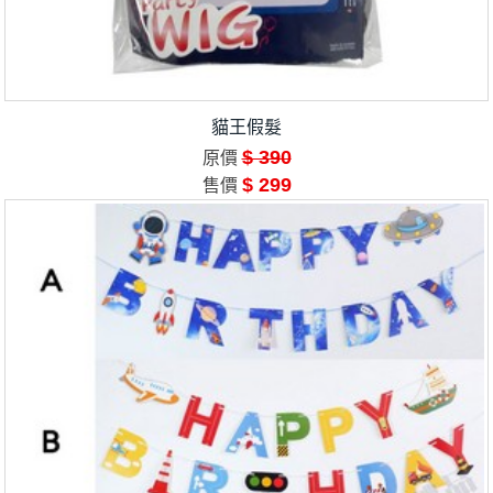
貓王假髮
$ 390
原價
$ 299
售價