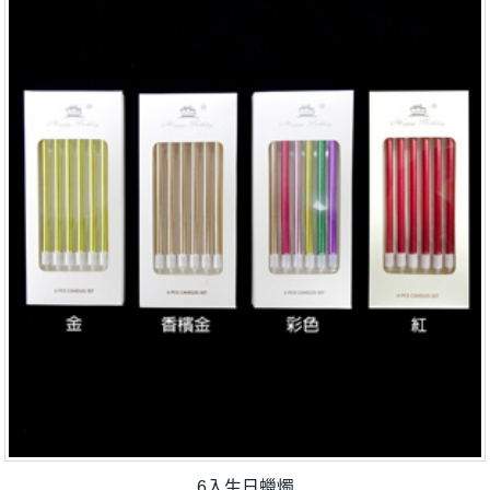
6入生日蠟燭