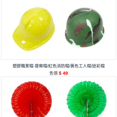
塑膠職業帽-督察帽/紅色消防帽/黃色工人帽/迷彩帽
$ 49
售價