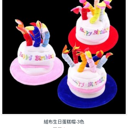
絨布生日蛋糕帽-3色