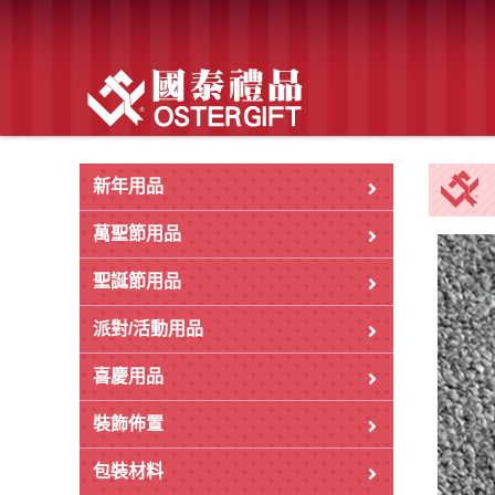
新年用品
萬聖節用品
聖誕節用品
派對/活動用品
喜慶用品
裝飾佈置
包裝材料