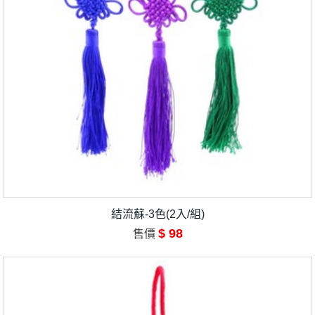
結流蘇-3色(2入/組)
$ 98
售價