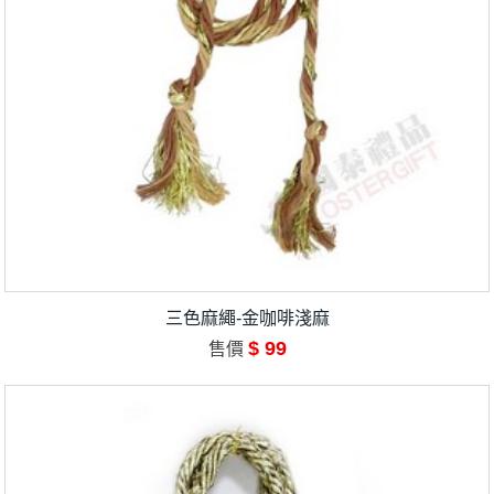
三色麻繩-金咖啡淺麻
$ 99
售價