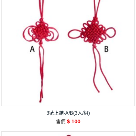
3號上結-A/B(3入/組)
$ 100
售價