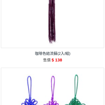
咖啡色結流蘇(2入/組)
$ 138
售價