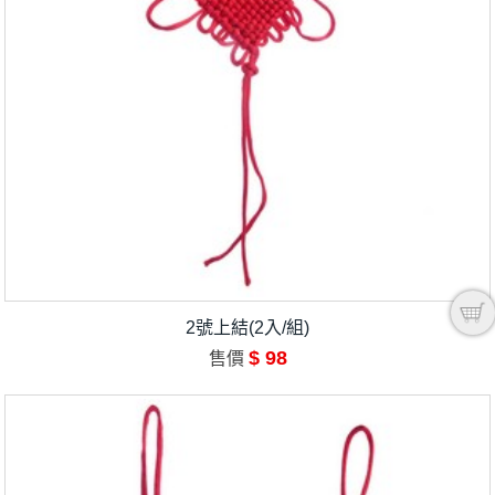
2號上結(2入/組)
$ 98
售價