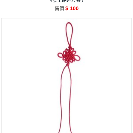
4號上結(4入/組)
$ 100
售價