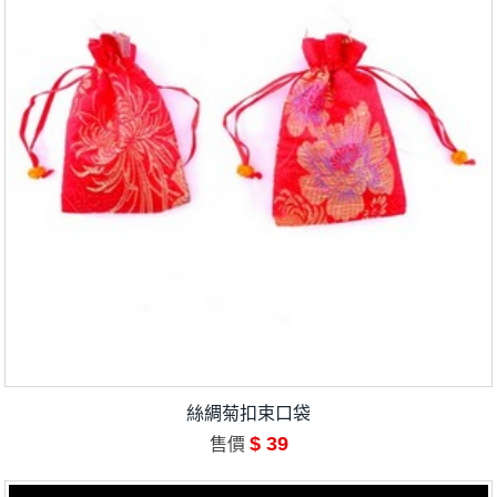
絲綢菊扣束口袋
$ 39
售價