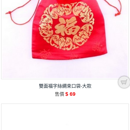
雙面福字絲綢束口袋-大款
$ 69
售價