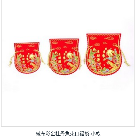
絨布彩金牡丹魚束口福袋-小款