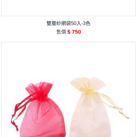
雙層紗網袋50入-3色
$ 750
售價