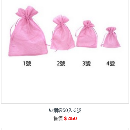
紗網袋50入-3號
$ 450
售價