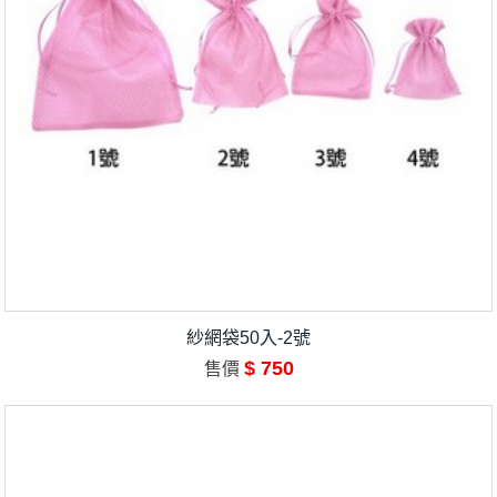
紗網袋50入-2號
$ 750
售價