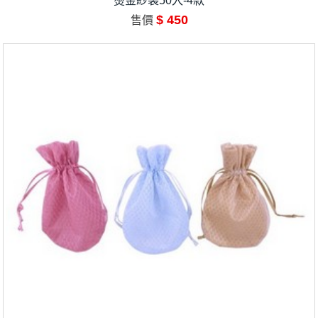
燙金紗袋50入-4款
$ 450
售價