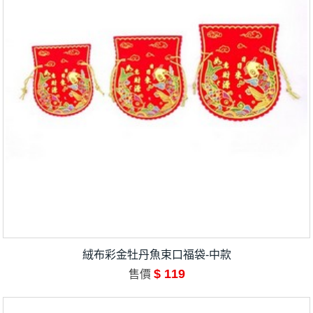
絨布彩金牡丹魚束口福袋-中款
$ 119
售價