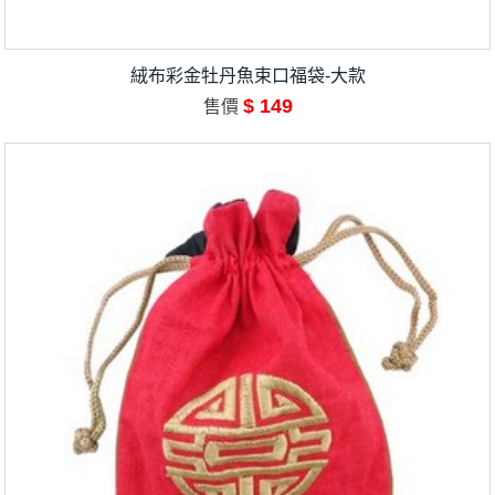
絨布彩金牡丹魚束口福袋-大款
$ 149
售價