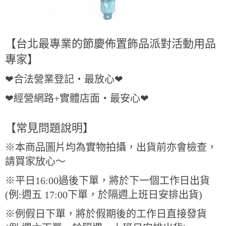
【台北最專業的節慶佈置飾品派對活動用品
專家】
❤合法營業登記・最放心❤
❤經營網路+實體店面・最安心❤
【常見問題說明】
※本商品圖片均為實物拍攝，出貨前亦會檢查，
請買家放心～
※平日
16:00
過後下單，將於下一個工作日出貨
(例:週五 17:00下單，於隔週上班日安排出貨)
※例假日下單，將於假期後的工作日直接發貨