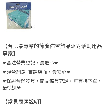
【台北最專業的節慶佈置飾品派對活動用品
專家】
❤合法營業登記・最放心❤
❤經營網路+實體店面・最安心❤
❤保證台灣發貨，商品備貨充足，可直接下單・
最快速❤
【常見問題說明】