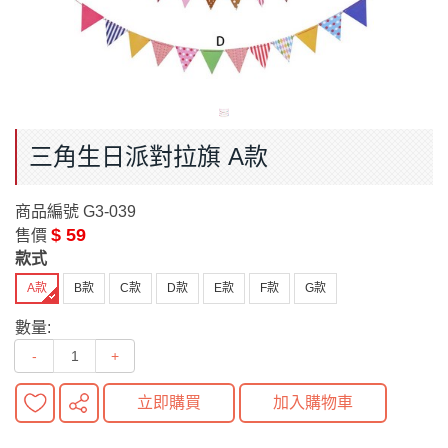
三角生日派對拉旗 A款
商品編號
G3-039
$ 59
售價
款式
A款
B款
C款
D款
E款
F款
G款
數量:
-
+
立即購買
加入購物車