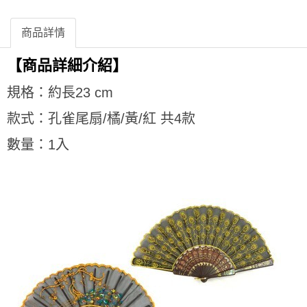
商品詳情
【商品詳細介紹】
規格：約長23 cm
款式：孔雀尾扇/橘
/黃/紅 共4
款
數量：1入