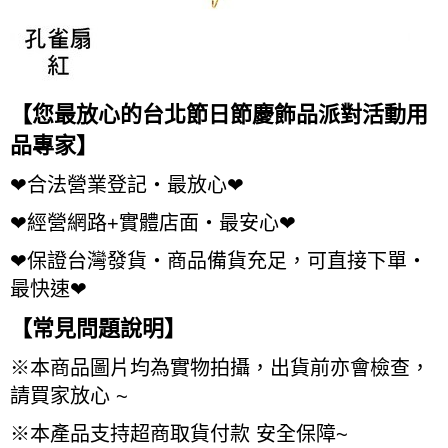
【您最放心的台北節日節慶飾品派對活動用
品專家】
❤
合法營業登記・最放心
❤
❤
經營網路
+
實體店面・最安心
❤
❤
保證台灣發貨・商品備貨充足，可直接下單・
最快速
❤
【常見問題說明】
※
本商品圖片均為實物拍攝，出貨前亦會檢查，
請買家放心
~
※
本產品支持超商取貨付款
安全保障
~