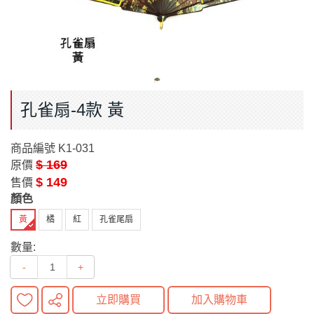
孔雀扇-4款 黃
商品編號
K1-031
$ 169
原價
$ 149
售價
顏色
黃
橘
紅
孔雀尾扇
數量:
-
+
立即購買
加入購物車